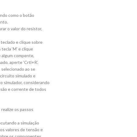
ando como o botão
ento.
rar o valor do resistor,
 teclado e clique sobre
ecla ‘M’ e clique
e algum compente,
ado, aperte ‘Crtl+R’.
, selecionado ao se
 circuito simulado e
lo simulador, considerando
nsão e corrente de todos
 realize os passos
ecutando a simulação
 os valores de tensão e
 sobre os componentes