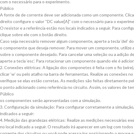
com o necessário para o experimento.
Público
A fonte de de corrente deve ser adicionada como um componente. Clic
direito configure o valor “DC value[A]” com o necessário para o experim
O resistor e a referência estão nos locais indicados a seguir. Para configu
clique sobre ele com o botão direito.
Caso seja necessário remover algum componente, aperte a tecla ‘del’ do
o componente que deseja remover. Para mover um componente, utilize a t
sobre o componente desejado. Para cancelar uma seleção ou a adição d
aperte a tecla ‘esc’. Para rotacionar um componente quando ele é adicion
2. Conexões elétricas: A ligação dos componetes é feita com o fio (wire)
clicar ‘w’ ou pelo atalho na barra de ferramentas. Realize as conexões no
verifique se elas estão corretas. As medições são feitas diretamente pe
o ponto adicionado como referência no circuito. Assim, os valores de te
Público
os componentes serão apresentadas com a simulação.
3. Configuração da simulação: Para configurar corretamente a simulação,
indicados a seguir:
4. Medição das grandezas elétricas: Realize as medições necessárias ex
no local indicado a seguir. O resultado irá aparecer em um log com todos
corrente dos circuitos ou você pode acessa-los posicionando o mouse