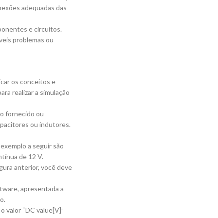
conexões adequadas das
ponentes e circuitos.
íveis problemas ou
icar os conceitos e
ara realizar a simulação
co fornecido ou
pacitores ou indutores.
 exemplo a seguir são
tínua de 12 V.
gura anterior, você deve
oftware, apresentada a
o.
 o valor “DC value[V]”