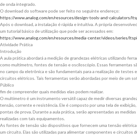
de onda integrado.
O download do software pode ser feito no seguinte endereço:
https://www.analog.com/en/resources/design-tools-and-calculators/lts
Após o download, a instalação é rápida e intuitiva. A própria desenvolv
um tutorial básico de utilização que pode ser acessados em:
https://www.analog.com/en/resources/media-center/videos/series/ltspi
Atividade Prática
Introdução
A aula prática abordará a medição de grandezas elétricas utilizando ferr
como multímetro, fontes de tensão e osciloscópio. Essas ferramentas s
no campo da eletrônica e são fundamentais para a realização de testes 
circuitos elétricos. Tais ferramentas serão abordadas por meio de um so
Público
fim de compreender quais medidas elas podem realizar.
O multímetro é um instrumento versátil capaz de medir diversas grandez
tensão, corrente e resistência. Ele é composto por uma tela de exibição,
pontas de prova. Durante a aula prática, serão apresentadas as medida
realizadas com tais equipamentos.
As fontes de tensão são dispositivos que fornecem uma tensão elétrica 
um circuito. Elas são utilizadas para alimentar componentes e circuitos 