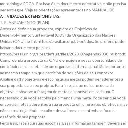
metodologia PDCA. Por isso é um documento orientativo e não precisa
ser entregue. Veja as orientações apresentadas no MANUAL DE
ATIVIDADES EXTENSIONISTAS
.
1. PLANEJAMENTO (PLAN)
Antes de definir sua proposta, explore os Objetivos de
Desenvolvimento Sustentável (ODS) da Organização das Nações
Unidas (ONU) no link https://brasil.un.org/pt-br/sdgs. Se preferir, pode
baixar o documento pelo link
https://brasil.un.org/sites/default/files/2020-09/agenda2030-pt-br.pdf.
Compreenda a proposta da ONU e engaje-se nessa oportunidade de
contribuir com as metas de um organismo internacional tão importante
ao mesmo tempo em que participa de soluções de seu contexto!
Analise os 17 objetivos e escolha quais metas podem ser aderentes à
sua proposta e ao seu projeto. Para isso, clique no ícone de cada
objetivo e observe a listagem de metas disponível em cada um. É
necessário que você escolha pelo menos uma meta. Pode ser que você
encontre metas aderentes à sua proposta em diferentes objetivos, mas
não se restrinja. Pode escolher dessa forma e mantenha o foco da
essência de sua proposta.
Feito isso, liste aqui suas escolhas. Essa informação também deverá ser