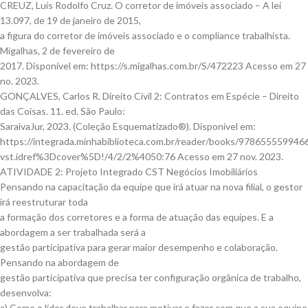
CREUZ, Luís Rodolfo Cruz. O corretor de imóveis associado – A lei
13.097, de 19 de janeiro de 2015,
a figura do corretor de imóveis associado e o compliance trabalhista.
Migalhas, 2 de fevereiro de
2017. Disponível em: https://s.migalhas.com.br/S/472223 Acesso em 27
no. 2023.
GONÇALVES, Carlos R. Direito Civil 2: Contratos em Espécie – Direito
das Coisas. 11. ed. São Paulo:
SaraivaJur, 2023. (Coleção Esquematizado®). Disponível em:
https://integrada.minhabiblioteca.com.br/reader/books/97865555994
vst.idref%3Dcover%5D!/4/2/2%4050:76 Acesso em 27 nov. 2023.
ATIVIDADE 2: Projeto Integrado CST Negócios Imobiliários
Pensando na capacitação da equipe que irá atuar na nova filial, o gestor
irá reestruturar toda
a formação dos corretores e a forma de atuação das equipes. E a
abordagem a ser trabalhada será a
gestão participativa para gerar maior desempenho e colaboração.
Pensando na abordagem de
gestão participativa que precisa ter configuração orgânica de trabalho,
desenvolva:
a) Como o líder deve trabalhar para motivar e fazer com que a sua equipe