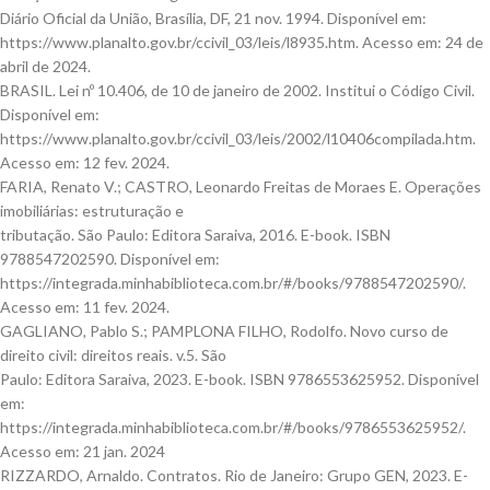
Diário Oficial da União, Brasília, DF, 21 nov. 1994. Disponível em:
https://www.planalto.gov.br/ccivil_03/leis/l8935.htm. Acesso em: 24 de
abril de 2024.
BRASIL. Lei nº 10.406, de 10 de janeiro de 2002. Institui o Código Civil.
Disponível em:
https://www.planalto.gov.br/ccivil_03/leis/2002/l10406compilada.htm.
Acesso em: 12 fev. 2024.
FARIA, Renato V.; CASTRO, Leonardo Freitas de Moraes E. Operações
imobiliárias: estruturação e
tributação. São Paulo: Editora Saraiva, 2016. E-book. ISBN
9788547202590. Disponível em:
https://integrada.minhabiblioteca.com.br/#/books/9788547202590/.
Acesso em: 11 fev. 2024.
GAGLIANO, Pablo S.; PAMPLONA FILHO, Rodolfo. Novo curso de
direito civil: direitos reais. v.5. São
Paulo: Editora Saraiva, 2023. E-book. ISBN 9786553625952. Disponível
em:
https://integrada.minhabiblioteca.com.br/#/books/9786553625952/.
Acesso em: 21 jan. 2024
RIZZARDO, Arnaldo. Contratos. Rio de Janeiro: Grupo GEN, 2023. E-