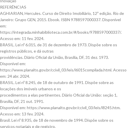
Inovação
REFERÊNCIAS
AGHIARIAN, Hercules. Curso de Direito Imobiliário, 12ª edição. Rio de
Janeiro: Grupo GEN, 2015. Ebook. ISBN 9788597000337. Disponível
em:
https://integrada.minhabiblioteca.com.br/#/books/9788597000337/.
Acesso em: 11 fev. 2024.
BRASIL. Lei nº 6.015, de 31 de dezembro de 1973. Dispõe sobre os
registros públicos, e dá outras
providências. Diário Oficial da União, Brasília, DF, 31 dez. 1973.
Disponível em:
https://www.planalto.gov.br/ccivil_03/leis/l6015compilada.html. Acesso
em: 24 abr. 2024.
BRASIL. Lei nº 8.245, de 18 de outubro de 1991. Dispõe sobre as
locações dos imóveis urbanos e os
procedimentos a elas pertinentes. Diário Oficial da União: seção 1,
Brasília, DF, 21 out. 1991.
Disponível em: https://www.planalto.gov.br/ccivil_03/leis/l8245.htm.
Acesso em: 13 fev. 2024.
Brasil. Lei nº 8.935, de 18 de novembro de 1994. Dispõe sobre os
serviços notariais e de registro.