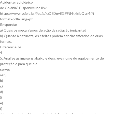
Acidente radiológico
de Goiânia.” Disponível no link:
https://www.scielo.br/j/ea/a/xzD9Dgv8GPFtHkxkfbQsn4f/?
format=pdf&lang=pt
Responda:
a) Quais os mecanismos de ação da radiação ionizante?
b) Quanto à natureza, os efeitos podem ser classificados de duas
formas.
Diferencie-os
.
4
5. Analise as imagens abaixo e descreva nome do equipamento de
proteção e para que ele
serve:
a) b)
b)
c)
d)
5
e)
f)