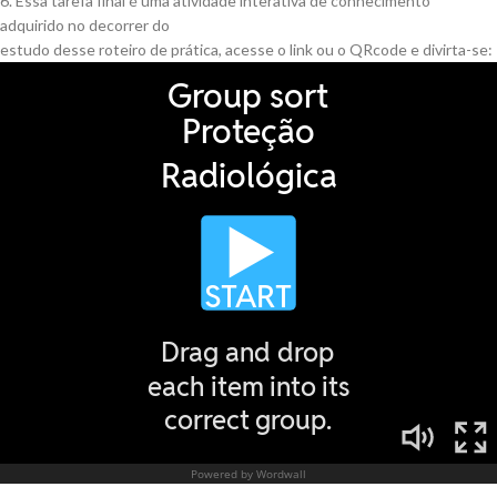
6. Essa tarefa final é uma atividade interativa de conhecimento
adquirido no decorrer do
estudo desse roteiro de prática, acesse o link ou o QRcode e divirta-se: