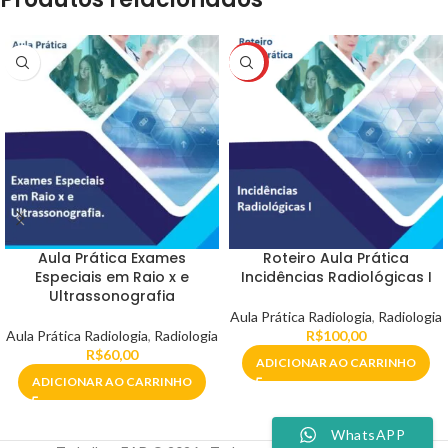
HOT
Aula Prática Exames
Roteiro Aula Prática
Especiais em Raio x e
Incidências Radiológicas I
Ultrassonografia
Aula Prática Radiologia
,
Radiologia
Aula Prática Radiologia
,
Radiologia
R$
100,00
R$
60,00
ADICIONAR AO CARRINHO
ADICIONAR AO CARRINHO
WhatsAPP