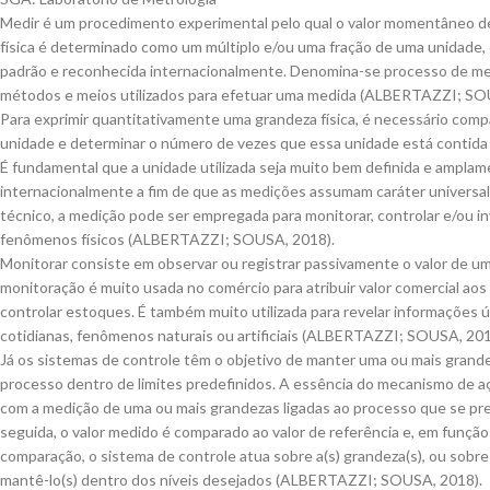
Medir é um procedimento experimental pelo qual o valor momentâneo 
física é determinado como um múltiplo e/ou uma fração de uma unidade,
padrão e reconhecida internacionalmente. Denomina-se processo de me
métodos e meios utilizados para efetuar uma medida (ALBERTAZZI; SO
Para exprimir quantitativamente uma grandeza física, é necessário comp
unidade e determinar o número de vezes que essa unidade está contida 
É fundamental que a unidade utilizada seja muito bem definida e ampla
internacionalmente a fim de que as medições assumam caráter universal
técnico, a medição pode ser empregada para monitorar, controlar e/ou i
fenômenos físicos (ALBERTAZZI; SOUSA, 2018).
Monitorar consiste em observar ou registrar passivamente o valor de u
monitoração é muito usada no comércio para atribuir valor comercial aos
controlar estoques. É também muito utilizada para revelar informações ú
cotidianas, fenômenos naturais ou artificiais (ALBERTAZZI; SOUSA, 201
Já os sistemas de controle têm o objetivo de manter uma ou mais grand
processo dentro de limites predefinidos. A essência do mecanismo de aç
com a medição de uma ou mais grandezas ligadas ao processo que se pr
seguida, o valor medido é comparado ao valor de referência e, em função
comparação, o sistema de controle atua sobre a(s) grandeza(s), ou sobre
mantê-lo(s) dentro dos níveis desejados (ALBERTAZZI; SOUSA, 2018).