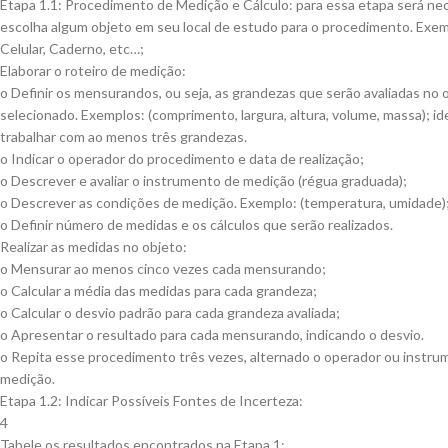
Etapa 1.1: Procedimento de Medição e Cálculo: para essa etapa será ne
escolha algum objeto em seu local de estudo para o procedimento. Exemp
Celular, Caderno, etc…;
Elaborar o roteiro de medição:
o Definir os mensurandos, ou seja, as grandezas que serão avaliadas no 
selecionado. Exemplos: (comprimento, largura, altura, volume, massa); id
trabalhar com ao menos três grandezas.
o Indicar o operador do procedimento e data de realização;
o Descrever e avaliar o instrumento de medição (régua graduada);
o Descrever as condições de medição. Exemplo: (temperatura, umidade)
o Definir número de medidas e os cálculos que serão realizados.
Realizar as medidas no objeto:
o Mensurar ao menos cinco vezes cada mensurando;
o Calcular a média das medidas para cada grandeza;
o Calcular o desvio padrão para cada grandeza avaliada;
o Apresentar o resultado para cada mensurando, indicando o desvio.
o Repita esse procedimento três vezes, alternado o operador ou instr
medição.
Etapa 1.2: Indicar Possíveis Fontes de Incerteza:
4
Tabele os resultados encontrados na Etapa 1;