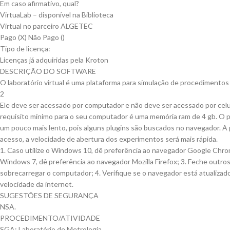
Em caso afirmativo, qual?
VirtuaLab – disponível na Biblioteca
Virtual no parceiro ALGETEC
Pago (X) Não Pago ()
Tipo de licença:
Licenças já adquiridas pela Kroton
DESCRIÇÃO DO SOFTWARE
O laboratório virtual é uma plataforma para simulação de procedimentos 
2
Ele deve ser acessado por computador e não deve ser acessado por celul
requisito mínimo para o seu computador é uma memória ram de 4 gb. O p
um pouco mais lento, pois alguns plugins são buscados no navegador. A
acesso, a velocidade de abertura dos experimentos será mais rápida.
1. Caso utilize o Windows 10, dê preferência ao navegador Google Chrom
Windows 7, dê preferência ao navegador Mozilla Firefox; 3. Feche out
sobrecarregar o computador; 4. Verifique se o navegador está atualizado
velocidade da internet.
SUGESTÕES DE SEGURANÇA
NSA.
PROCEDIMENTO/ATIVIDADE
SGA: Laboratório de Metrologia