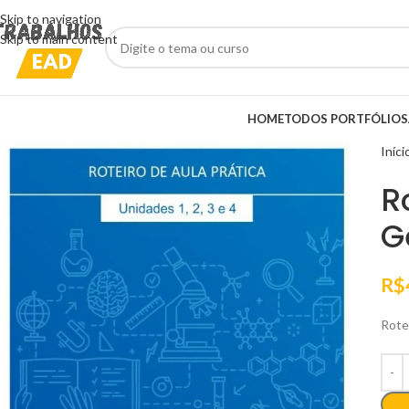
Skip to navigation
Skip to main content
HOME
TODOS PORTFÓLIOS
Iníci
R
G
R$
Rote