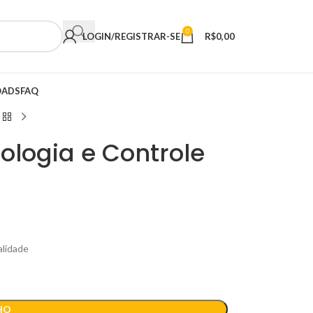
0
LOGIN/REGISTRAR-SE
R$
0,00
ADS
FAQ
rologia e Controle
alidade
HO