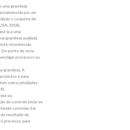
de uma grandeza
 estabelecida por um
dição o conjunto de
USA, 2018).
ará-la a uma
na grandeza avaliada.
mente reconhecida
. Do ponto de vista
nvestigar processos ou
ma grandeza. A
 produtos e para
teis sobre atividades
8).
ezas ou
ão do controle inicia-se
etende controlar. Em
 do resultado da
 o processo, para