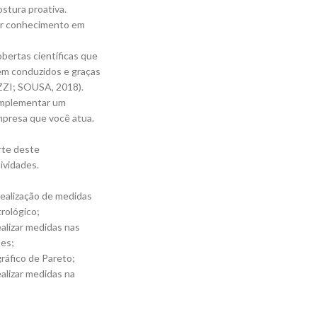
stura proativa.
ter conhecimento em
obertas científicas que
em conduzidos e graças
ZZI; SOUSA, 2018).
 implementar um
mpresa que você atua.
rte deste
ividades.
realização de medidas
rológico;
alizar medidas nas
ões;
ráfico de Pareto;
alizar medidas na