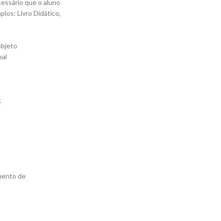
cessário que o aluno
los: Livro Didático,
objeto
eal
;
umento de