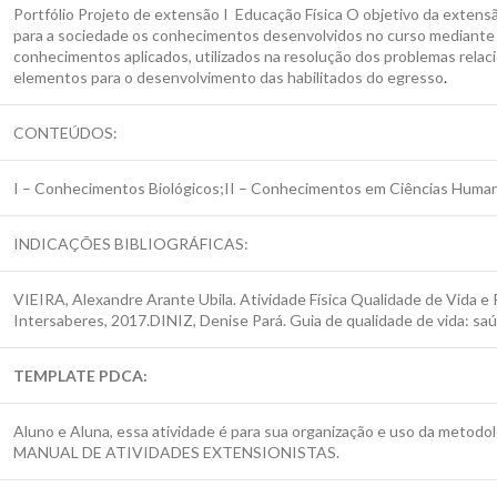
Portfólio Projeto de extensão I Educação Física O objetivo da extensã
para a sociedade os conhecimentos desenvolvidos no curso mediante pr
conhecimentos aplicados, utilizados na resolução dos problemas rela
elementos para o desenvolvimento das habilitados do egresso
.
CONTEÚDOS:
I – Conhecimentos Biológicos;II – Conhecimentos em Ciências Human
INDICAÇÕES BIBLIOGRÁFICAS:
VIEIRA, Alexandre Arante Ubila. Atividade Física Qualidade de Vida e
Intersaberes, 2017.DINIZ, Denise Pará. Guia de qualidade de vida: saúd
TEMPLATE PDCA
:
Aluno e Aluna, essa atividade é para sua organização e uso da metod
MANUAL DE ATIVIDADES EXTENSIONISTAS.