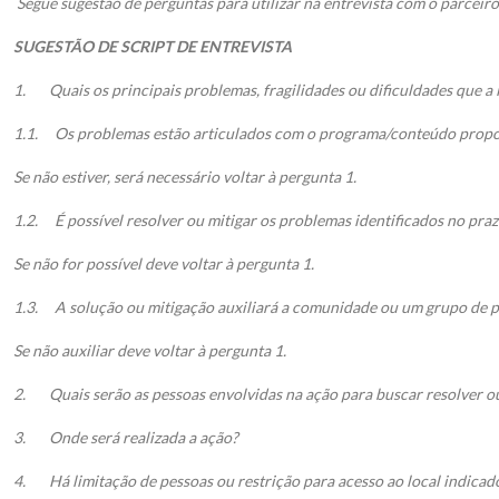
Segue sugestão de perguntas para utilizar na entrevista com o parceiro
SUGESTÃO DE SCRIPT DE ENTREVISTA
1.
Quais os principais problemas, fragilidades ou dificuldades que a
1.1.
Os problemas estão articulados com o programa/conteúdo propo
Se não estiver, será necessário voltar à pergunta 1.
1.2.
É possível resolver ou mitigar os problemas identificados no pra
Se não for possível deve voltar à pergunta 1.
1.3.
A solução ou mitigação auxiliará a comunidade ou um grupo de 
Se não auxiliar deve voltar à pergunta 1.
2.
Quais serão as pessoas envolvidas na ação para buscar resolver o
3.
Onde será realizada a ação?
4.
Há limitação de pessoas ou restrição para acesso ao local indicad