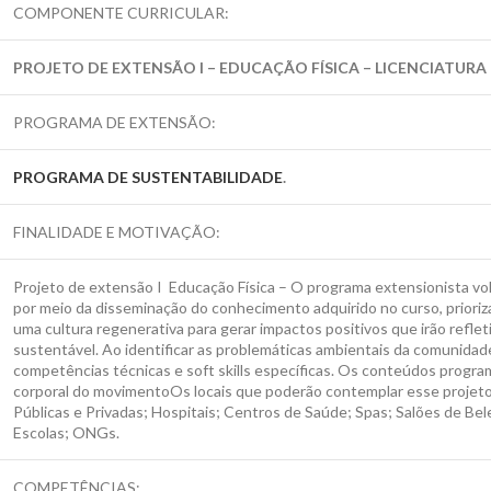
COMPONENTE CURRICULAR:
PROJETO DE EXTENSÃO I – EDUCAÇÃO FÍSICA – LICENCIATURA
PROGRAMA DE EXTENSÃO:
PROGRAMA DE SUSTENTABILIDADE
.
FINALIDADE E MOTIVAÇÃO:
Projeto de extensão I Educação Física – O programa extensionista vol
por meio da disseminação do conhecimento adquirido no curso, priori
uma cultura regenerativa para gerar impactos positivos que irão refle
sustentável. Ao identificar as problemáticas ambientais da comunidade
competências técnicas e soft skills específicas. Os conteúdos programá
corporal do movimentoOs locais que poderão contemplar esse projeto 
Públicas e Privadas; Hospitais; Centros de Saúde; Spas; Salões de B
Escolas; ONGs.
COMPETÊNCIAS: