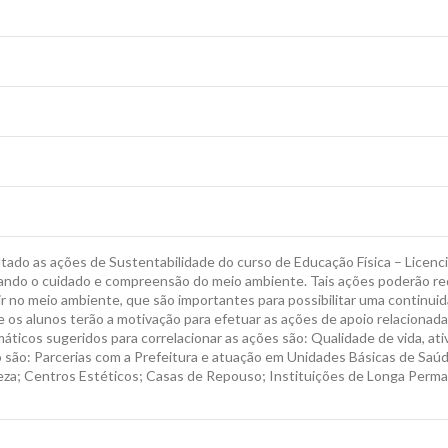
tado as ações de Sustentabilidade do curso de Educação Física – Licenci
zando o cuidado e compreensão do meio ambiente. Tais ações poderão red
tir no meio ambiente, que são importantes para possibilitar uma continui
 os alunos terão a motivação para efetuar as ações de apoio relacionada
ticos sugeridos para correlacionar as ações são: Qualidade de vida, ativ
são: Parcerias com a Prefeitura e atuação em Unidades Básicas de Saúde
eleza; Centros Estéticos; Casas de Repouso; Instituições de Longa Perm