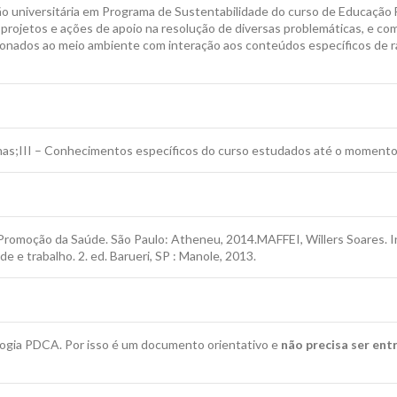
o universitária em Programa de Sustentabilidade do curso de Educação Fís
ojetos e ações de apoio na resolução de diversas problemáticas, e com i
cionados ao meio ambiente com interação aos conteúdos específicos de r
as;III – Conhecimentos específicos do curso estudados até o momento 
 Promoção da Saúde. São Paulo: Atheneu, 2014.MAFFEI, Willers Soares. I
e e trabalho. 2. ed. Barueri, SP : Manole, 2013.
ologia PDCA. Por isso é um documento orientativo e
não precisa ser ent