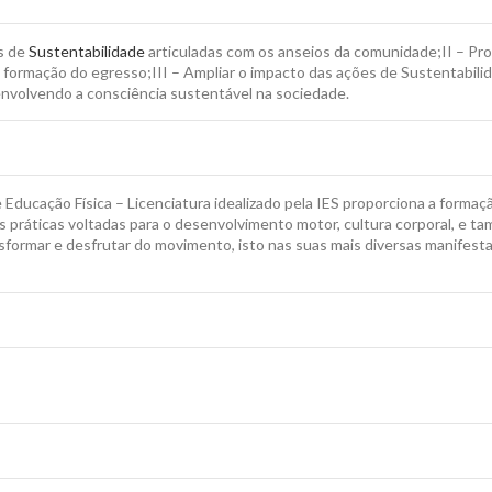
es de
Sustentabilidade
articuladas com os anseios da comunidade;II – Pr
 formação do egresso;III – Ampliar o impacto das ações de Sustentabili
envolvendo a consciência sustentável na sociedade.
Educação Física – Licenciatura idealizado pela IES proporciona a formação
es práticas voltadas para o desenvolvimento motor, cultura corporal, e
ransformar e desfrutar do movimento, isto nas suas mais diversas manifes