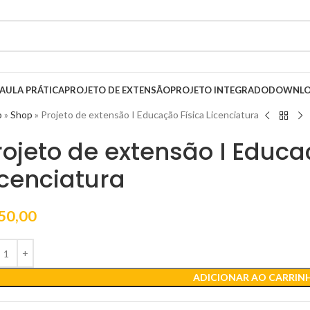
AULA PRÁTICA
PROJETO DE EXTENSÃO
PROJETO INTEGRADO
DOWNLO
o
»
Shop
»
Projeto de extensão I Educação Física Licenciatura
rojeto de extensão I Educa
icenciatura
50,00
ADICIONAR AO CARRIN