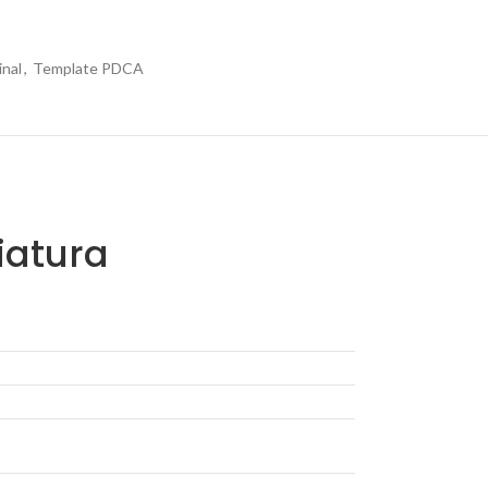
inal
,
Template PDCA
iatura