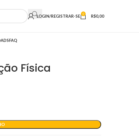
0
LOGIN/REGISTRAR-SE
R$
0,00
ADS
FAQ
ção Física
HO