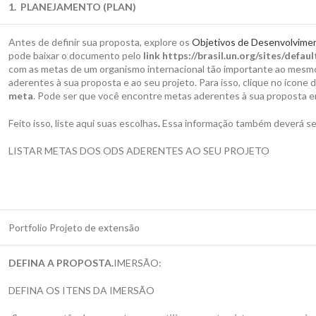
1. PLANEJAMENTO (PLAN)
Antes de definir sua proposta, explore os
Objetivos de Desenvolvime
pode baixar o documento pelo
link https://brasil.un.org/sites/defa
com as metas de um organismo internacional tão importante ao mesmo
aderentes à sua proposta e ao seu projeto. Para isso, clique no ícone
meta
. Pode ser que você encontre metas aderentes à sua proposta em
Feito isso, liste aqui suas escolhas
.
Essa informação também deverá ser 
LISTAR METAS DOS ODS ADERENTES AO SEU PROJETO
Portfolio Projeto de extensão
DEFINA A PROPOSTA.
IMERSÃO:
DEFINA OS ITENS DA IMERSÃO