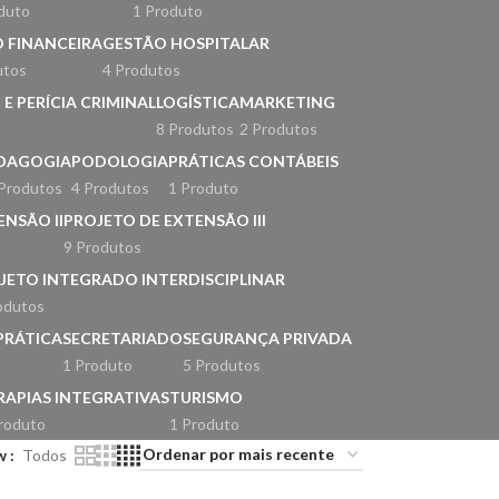
duto
1 Produto
 FINANCEIRA
GESTÃO HOSPITALAR
utos
4 Produtos
E PERÍCIA CRIMINAL
LOGÍSTICA
MARKETING
8 Produtos
2 Produtos
DAGOGIA
PODOLOGIA
PRÁTICAS CONTÁBEIS
Produtos
4 Produtos
1 Produto
NSÃO II
PROJETO DE EXTENSÃO III
9 Produtos
JETO INTEGRADO INTERDISCIPLINAR
odutos
PRÁTICA
SECRETARIADO
SEGURANÇA PRIVADA
1 Produto
5 Produtos
RAPIAS INTEGRATIVAS
TURISMO
roduto
1 Produto
w
Todos