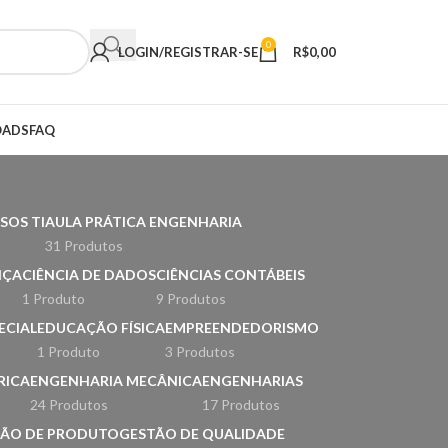
0
LOGIN/REGISTRAR-SE
R$
0,00
ADS
FAQ
SOS TI
AULA PRÁTICA ENGENHARIA
31 Produtos
NÇA
CIÊNCIA DE DADOS
CIÊNCIAS CONTÁBEIS
1 Produto
9 Produtos
ECIAL
EDUCAÇÃO FÍSICA
EMPREENDEDORISMO
1 Produto
3 Produtos
RICA
ENGENHARIA MECÂNICA
ENGENHARIAS
24 Produtos
17 Produtos
TÃO DE PRODUTO
GESTÃO DE QUALIDADE