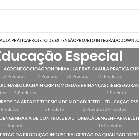
AULA PRÁTICA
PROJETO DE EXTENSÃO
PROJETO INTEGRADO
DOWNLO
Educação Especial
AGRONEGÓCIO
AGRONOMIA
AULA PRÁTICA
AULA PRÁTICA CUR
os
2 Produtos
1 Produto
12 Produtos
18 Produtos
DICINA
BLOCKCHAIN CRIPTOMOEDAS E FINANÇAS
CIBERSEGURA
tos
3 Produtos
1 Produto
RSOS DA ÁREA DE TI
DESIGN DE MODA
DIREITO
EDUCAÇÃO ESP
 Produtos
1 Produto
2 Produtos
2 Produtos
O
ENGENHARIA DE CONTROLE E AUTOMAÇÃO
ENGENHARIA ELÉT
1 Produto
16 Produtos
ESTÃO DA PRODUÇÃO INDUSTRIAL
GESTÃO DA QUALIDADE
GES