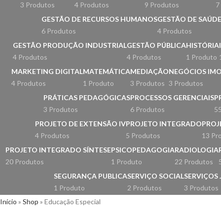
3 Produtos
4 Produtos
9 Produtos
7
GESTÃO DE RECURSOS HUMANOS
GESTÃO DE SAÚDE
6 Produtos
4 Produtos
GESTÃO PRODUÇÃO INDUSTRIAL
GESTÃO PÚBLICA
HISTÓRIA
4 Produtos
4 Produtos
1 Produto
MARKETING DIGITAL
MATEMÁTICA
MEDIAÇÃO
NEGÓCIOS IMO
4 Produtos
1 Produto
3 Produtos
3 Produtos
PRÁTICAS PEDAGÓGICAS
PROCESSOS GERENCIAIS
P
3 Produtos
6 Produtos
55
PROJETO DE EXTENSÃO IV
PROJETO INTEGRADO
PROJ
4 Produtos
5 Produtos
13 Pr
PROJETO INTEGRADO SÍNTESE
PSICOPEDAGOGIA
RADIOLOGIA
20 Produtos
1 Produto
22 Produtos
SEGURANÇA PUBLICA
SERVIÇO SOCIAL
SERVIÇOS 
1 Produto
2 Produtos
3 Produtos
Início
»
Shop
»
Educação Especial