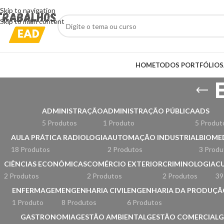
Skip to navigation
Skip to main content
HOME
TODOS PORTFÓLIOS
ADMINISTRAÇÃO
ADMINISTRAÇÃO PÚBLICA
ADS
5 Produtos
1 Produto
5 Produt
AULA PRÁTICA RADIOLOGIA
AUTOMAÇÃO INDUSTRIAL
BIOME
18 Produtos
2 Produtos
3 Produ
CIÊNCIAS ECONÔMICAS
COMÉRCIO EXTERIOR
CRIMINOLOGIA
CU
2 Produtos
2 Produtos
2 Produtos
39
ENFERMAGEM
ENGENHARIA CIVIL
ENGENHARIA DA PRODUÇÃ
1 Produto
8 Produtos
6 Produtos
GASTRONOMIA
GESTÃO AMBIENTAL
GESTÃO COMERCIAL
G