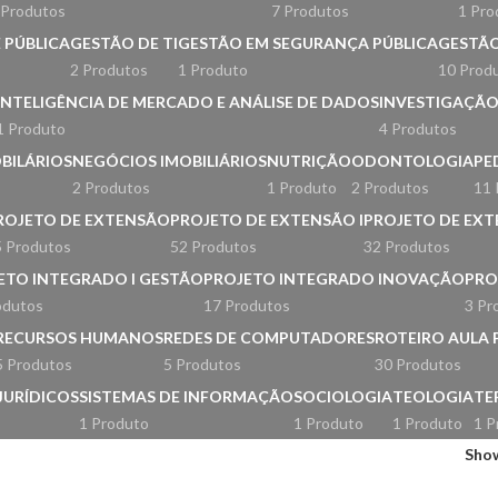
 Produtos
7 Produtos
1 Pro
 PÚBLICA
GESTÃO DE TI
GESTÃO EM SEGURANÇA PÚBLICA
GESTÃO
2 Produtos
1 Produto
10 Prod
INTELIGÊNCIA DE MERCADO E ANÁLISE DE DADOS
INVESTIGAÇÃO 
1 Produto
4 Produtos
BILÁRIOS
NEGÓCIOS IMOBILIÁRIOS
NUTRIÇÃO
ODONTOLOGIA
PE
2 Produtos
1 Produto
2 Produtos
11 
ROJETO DE EXTENSÃO
PROJETO DE EXTENSÃO I
PROJETO DE EXTE
 Produtos
52 Produtos
32 Produtos
ETO INTEGRADO I GESTÃO
PROJETO INTEGRADO INOVAÇÃO
PRO
odutos
17 Produtos
3 Pr
RECURSOS HUMANOS
REDES DE COMPUTADORES
ROTEIRO AULA 
5 Produtos
5 Produtos
30 Produtos
JURÍDICOS
SISTEMAS DE INFORMAÇÃO
SOCIOLOGIA
TEOLOGIA
TE
1 Produto
1 Produto
1 Produto
1 P
Sho