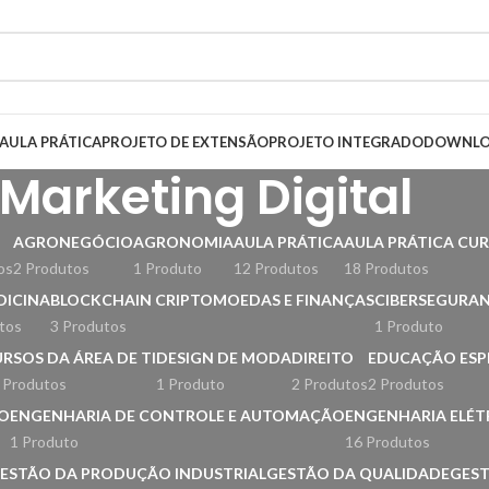
AULA PRÁTICA
PROJETO DE EXTENSÃO
PROJETO INTEGRADO
DOWNLO
Marketing Digital
AGRONEGÓCIO
AGRONOMIA
AULA PRÁTICA
AULA PRÁTICA CUR
os
2 Produtos
1 Produto
12 Produtos
18 Produtos
DICINA
BLOCKCHAIN CRIPTOMOEDAS E FINANÇAS
CIBERSEGURA
tos
3 Produtos
1 Produto
RSOS DA ÁREA DE TI
DESIGN DE MODA
DIREITO
EDUCAÇÃO ESP
 Produtos
1 Produto
2 Produtos
2 Produtos
O
ENGENHARIA DE CONTROLE E AUTOMAÇÃO
ENGENHARIA ELÉT
1 Produto
16 Produtos
ESTÃO DA PRODUÇÃO INDUSTRIAL
GESTÃO DA QUALIDADE
GES