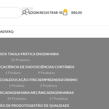
0
LOGIN/REGISTRAR-SE
R$
0,00
ADS
FAQ
SOS TI
AULA PRÁTICA ENGENHARIA
31 Produtos
NÇA
CIÊNCIA DE DADOS
CIÊNCIAS CONTÁBEIS
1 Produto
9 Produtos
ECIAL
EDUCAÇÃO FÍSICA
EMPREENDEDORISMO
1 Produto
3 Produtos
RICA
ENGENHARIA MECÂNICA
ENGENHARIAS
24 Produtos
17 Produtos
TÃO DE PRODUTO
GESTÃO DE QUALIDADE