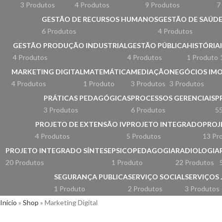
3 Produtos
4 Produtos
9 Produtos
7
GESTÃO DE RECURSOS HUMANOS
GESTÃO DE SAÚDE
6 Produtos
4 Produtos
GESTÃO PRODUÇÃO INDUSTRIAL
GESTÃO PÚBLICA
HISTÓRIA
4 Produtos
4 Produtos
1 Produto
MARKETING DIGITAL
MATEMÁTICA
MEDIAÇÃO
NEGÓCIOS IMO
4 Produtos
1 Produto
3 Produtos
3 Produtos
PRÁTICAS PEDAGÓGICAS
PROCESSOS GERENCIAIS
P
3 Produtos
6 Produtos
55
PROJETO DE EXTENSÃO IV
PROJETO INTEGRADO
PROJ
4 Produtos
5 Produtos
13 Pr
PROJETO INTEGRADO SÍNTESE
PSICOPEDAGOGIA
RADIOLOGIA
20 Produtos
1 Produto
22 Produtos
SEGURANÇA PUBLICA
SERVIÇO SOCIAL
SERVIÇOS 
1 Produto
2 Produtos
3 Produtos
Início
»
Shop
»
Marketing Digital