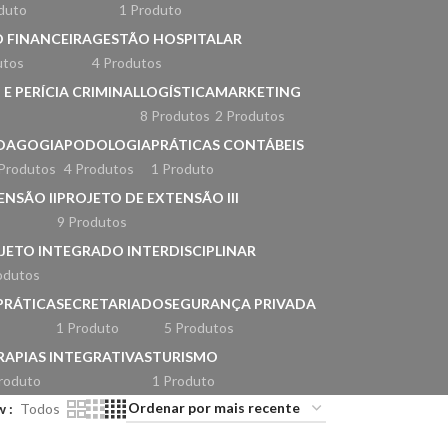
duto
1 Produto
 FINANCEIRA
GESTÃO HOSPITALAR
utos
4 Produtos
E PERÍCIA CRIMINAL
LOGÍSTICA
MARKETING
8 Produtos
2 Produtos
DAGOGIA
PODOLOGIA
PRÁTICAS CONTÁBEIS
Produtos
4 Produtos
1 Produto
NSÃO II
PROJETO DE EXTENSÃO III
9 Produtos
JETO INTEGRADO INTERDISCIPLINAR
odutos
PRÁTICA
SECRETARIADO
SEGURANÇA PRIVADA
1 Produto
5 Produtos
RAPIAS INTEGRATIVAS
TURISMO
roduto
1 Produto
w
Todos