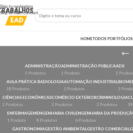
Skip to navigation
Skip to main content
HOME
TODOS PORTFÓLIOS
ADMINISTRAÇÃO
ADMINISTRAÇÃO PÚBLICA
ADS
5 Produtos
1 Produto
5 Produt
AULA PRÁTICA RADIOLOGIA
AUTOMAÇÃO INDUSTRIAL
BIOME
18 Produtos
2 Produtos
3 Produ
CIÊNCIAS ECONÔMICAS
COMÉRCIO EXTERIOR
CRIMINOLOGIA
CU
2 Produtos
2 Produtos
2 Produtos
39
ENFERMAGEM
ENGENHARIA CIVIL
ENGENHARIA DA PRODUÇÃ
1 Produto
8 Produtos
6 Produtos
GASTRONOMIA
GESTÃO AMBIENTAL
GESTÃO COMERCIAL
G