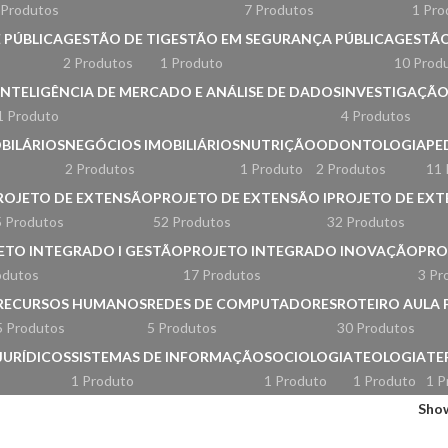
 Produtos
7 Produtos
1 Pro
 PÚBLICA
GESTÃO DE TI
GESTÃO EM SEGURANÇA PÚBLICA
GESTÃO
2 Produtos
1 Produto
10 Prod
INTELIGÊNCIA DE MERCADO E ANÁLISE DE DADOS
INVESTIGAÇÃO 
1 Produto
4 Produtos
BILÁRIOS
NEGÓCIOS IMOBILIÁRIOS
NUTRIÇÃO
ODONTOLOGIA
PE
2 Produtos
1 Produto
2 Produtos
11 
ROJETO DE EXTENSÃO
PROJETO DE EXTENSÃO I
PROJETO DE EXTE
 Produtos
52 Produtos
32 Produtos
ETO INTEGRADO I GESTÃO
PROJETO INTEGRADO INOVAÇÃO
PRO
odutos
17 Produtos
3 Pr
RECURSOS HUMANOS
REDES DE COMPUTADORES
ROTEIRO AULA 
5 Produtos
5 Produtos
30 Produtos
JURÍDICOS
SISTEMAS DE INFORMAÇÃO
SOCIOLOGIA
TEOLOGIA
TE
1 Produto
1 Produto
1 Produto
1 P
Sho