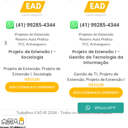
Projeto de Extensão I -
Projeto de Extensão I –
Sociologia
Gestão da Tecnologia da
Informação
Projeto de Extensão
,
Projeto de
Extensão I
,
Sociologia
Gestão de TI
,
Projeto de
R$
50,00
Extensão
,
Projeto de Extensão I
R$
50,00
ADICIONAR AO CARRINHO
ADICIONAR AO CARRINHO
WhatsAPP
Trabalhos EAD © 2026 - Todos os direitos reservados
0
ossos Projetos
Home
Conta
Carrinho