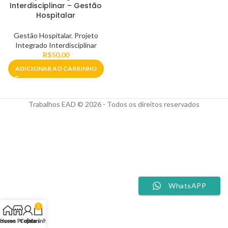
Interdisciplinar – Gestão
Hospitalar
Gestão Hospitalar
,
Projeto
Integrado Interdisciplinar
R$
50,00
ADICIONAR AO CARRINHO
Trabalhos EAD © 2026 - Todos os direitos reservados
WhatsAPP
0
ossos Projetos
Home
Conta
Carrinho