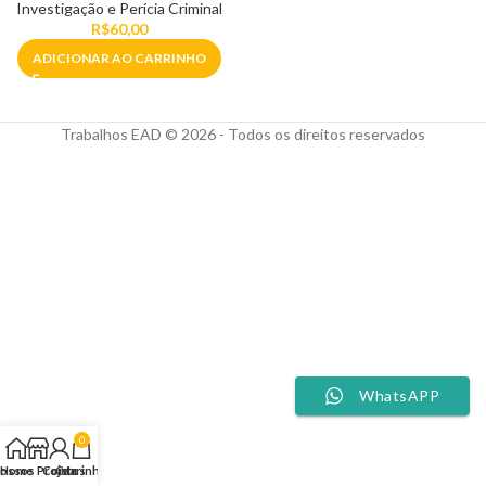
Investigação e Perícia Criminal
R$
60,00
ADICIONAR AO CARRINHO
Trabalhos EAD © 2026 - Todos os direitos reservados
WhatsAPP
0
ossos Projetos
Home
Conta
Carrinho