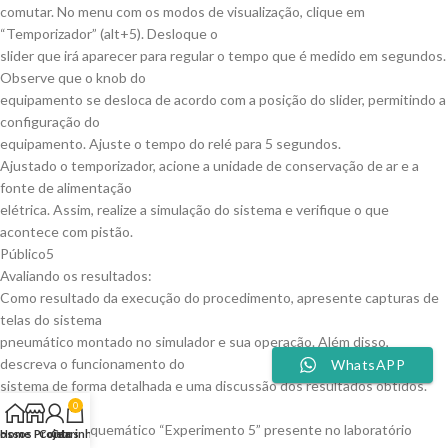
comutar. No menu com os modos de visualização, clique em
“Temporizador” (alt+5). Desloque o
slider que irá aparecer para regular o tempo que é medido em segundos.
Observe que o knob do
equipamento se desloca de acordo com a posição do slider, permitindo a
configuração do
equipamento. Ajuste o tempo do relé para 5 segundos.
Ajustado o temporizador, acione a unidade de conservação de ar e a
fonte de alimentação
elétrica. Assim, realize a simulação do sistema e verifique o que
acontece com pistão.
Público5
Avaliando os resultados:
Como resultado da execução do procedimento, apresente capturas de
telas do sistema
pneumático montado no simulador e sua operação. Além disso,
descreva o funcionamento do
WhatsAPP
sistema de forma detalhada e uma discussão dos resultados obtidos.
Checklist:
0
✓ Analise o esquemático “Experimento 5” presente no laboratório
ossos Projetos
Home
Conta
Carrinho