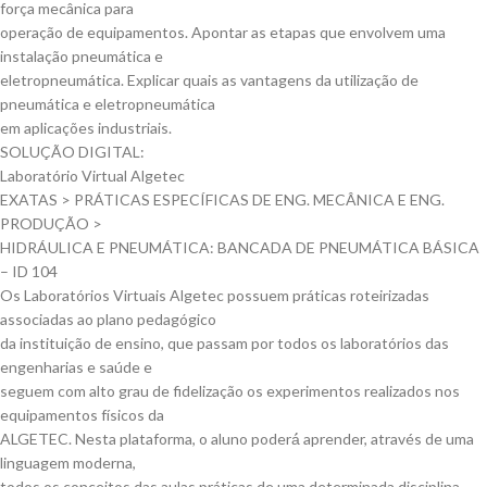
força mecânica para
operação de equipamentos. Apontar as etapas que envolvem uma
instalação pneumática e
eletropneumática. Explicar quais as vantagens da utilização de
pneumática e eletropneumática
em aplicações industriais.
SOLUÇÃO DIGITAL:
Laboratório Virtual Algetec
EXATAS > PRÁTICAS ESPECÍFICAS DE ENG. MECÂNICA E ENG.
PRODUÇÃO >
HIDRÁULICA E PNEUMÁTICA: BANCADA DE PNEUMÁTICA BÁSICA
– ID 104
Os Laboratórios Virtuais Algetec possuem práticas roteirizadas
associadas ao plano pedagógico
da instituição de ensino, que passam por todos os laboratórios das
engenharias e saúde e
seguem com alto grau de fidelização os experimentos realizados nos
equipamentos físicos da
ALGETEC. Nesta plataforma, o aluno poderá́ aprender, através de uma
linguagem moderna,
todos os conceitos das aulas práticas de uma determinada disciplina.